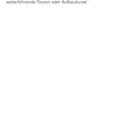
weiterführende Touren oder Aufbaukurse.
✅
Voraussetzungen
 Du kannst sicher schwimmen
 Du hast Freude an Bewegung und 
Aktivitäten in der Natur
 Du bist gern gemeinsam mit anderen 
in der Gruppe unterwegs
Diese Veranstaltung teilen
newsletter
immerwährend aktuelles für dich