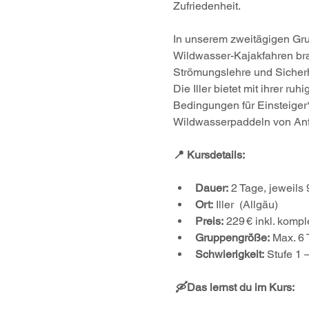
Zufriedenheit.
In unserem zweitägigen Grun
Wildwasser-Kajakfahren brauc
Strömungslehre und Sicherh
Die Iller bietet mit ihrer 
Bedingungen für Einsteiger*i
Wildwasserpaddeln von Anfa
📍 Kursdetails:
Dauer:
 2 Tage, jeweils
Ort:
 Iller  (Allgäu) 
Preis:
 229 € inkl. komp
Gruppengröße:
 Max. 6
Schwierigkeit:
 Stufe 1 
 🛶Das lernst du im Kurs: