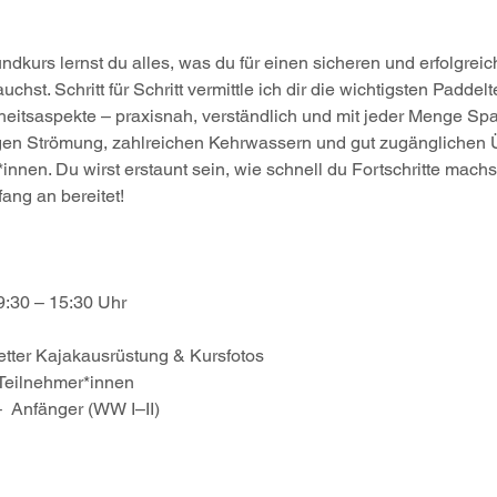
dkurs lernst du alles, was du für einen sicheren und erfolgreic
hst. Schritt für Schritt vermittle ich dir die wichtigsten Padde
eitsaspekte – praxisnah, verständlich und mit jeder Menge Sp
ruhigen Strömung, zahlreichen Kehrwassern und gut zugänglichen 
nnen. Du wirst erstaunt sein, wie schnell du Fortschritte machs
ng an bereitet!
 9:30 – 15:30 Uhr
letter Kajakausrüstung & Kursfotos
 Teilnehmer*innen
–  Anfänger (WW I–II)