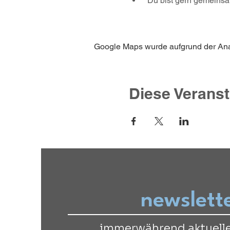
 Du bist gern gemeins
Google Maps wurde aufgrund der Analy
Diese Veranst
newslett
immerwährend aktuelle