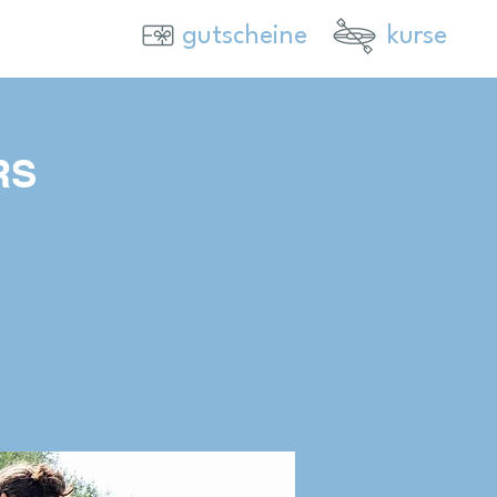
gutscheine
kurse
RS