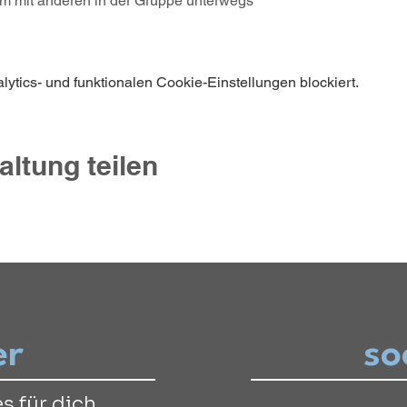
am mit anderen in der Gruppe unterwegs
tics- und funktionalen Cookie-Einstellungen blockiert.
altung teilen
er
so
s für dich