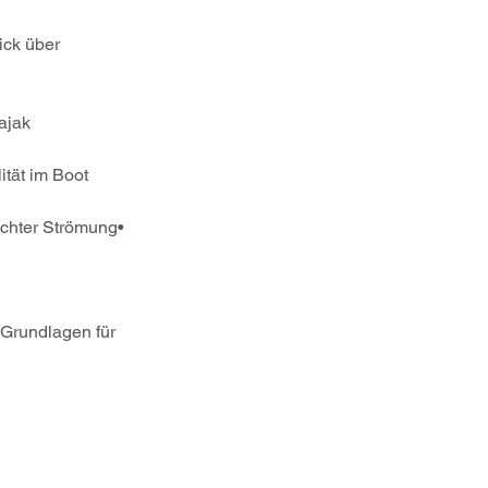
ck über 
ajak
ität im Boot
ichter Strömung• 
Grundlagen für 