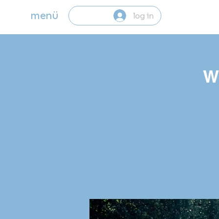
menü
log in
W