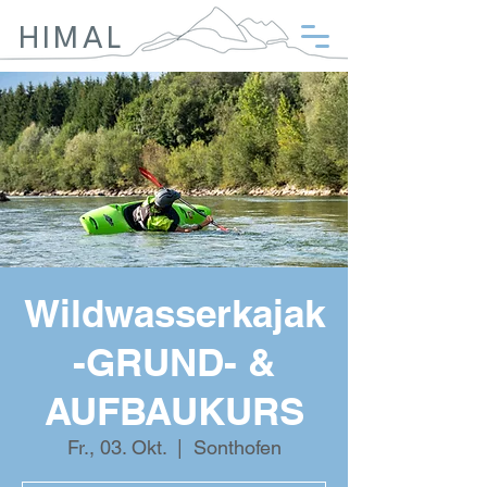
HIMAL
Wildwasserkajak
-GRUND- &
AUFBAUKURS
Fr., 03. Okt.
  |  
Sonthofen