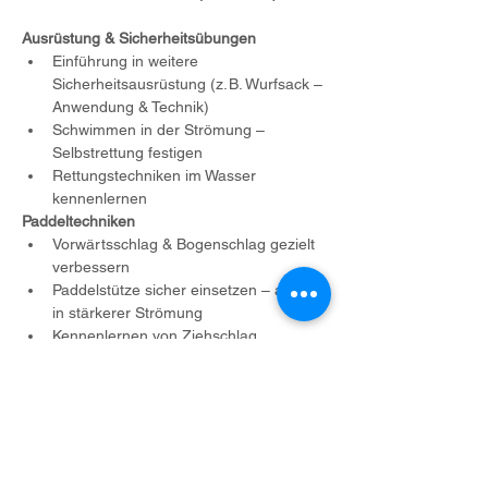
Ausrüstung & Sicherheitsübungen
Einführung in weitere 
Sicherheitsausrüstung (z. B. Wurfsack – 
Anwendung & Technik)
Schwimmen in der Strömung – 
Selbstrettung festigen
Rettungstechniken im Wasser 
kennenlernen 
Paddeltechniken
Vorwärtsschlag & Bogenschlag gezielt 
verbessern
Paddelstütze sicher einsetzen – auch 
in stärkerer Strömung
Kennenlernen von Ziehschlag
Bootsbeherrschung & Strömungslehre
Kanten für kontrolliertes Anfahren & 
Verlassen von Kehrwassern
Kehrwasserfahren & sicheres Queren 
an verschiedenen Flussstellen
Strömungslehre vertiefen – Wasser 