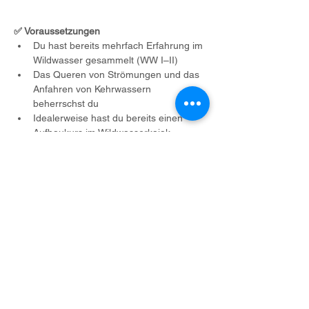
✅ Voraussetzungen
Du hast bereits mehrfach Erfahrung im 
Wildwasser gesammelt (WW I–II)
Das Queren von Strömungen und das 
Anfahren von Kehrwassern 
beherrschst du 
Idealerweise hast du bereits einen 
Aufbaukurs im Wildwasserkajak 
absolviert
Du möchtest dein Können 
weiterentwickeln und neue 
Herausforderungen meistern
Du hast Freude an Natur, Bewegung 
und gemeinsamen Erlebnissen in einer 
kleinen Gruppe