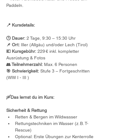
Paddeln.
📍 Kursdetails:
🕒 Dauer:
 2 Tage, 9:30 – 15:30 Uhr
📌 Ort:
 Iller (Allgäu) und/oder Lech (Tirol)
💶 Kursgebühr:
 229 € inkl. kompletter 
Ausrüstung & Fotos
👥 Teilnehmerzahl:
 Max. 6 Personen
🎯 Schwierigkeit:
 Stufe 3 – Fortgeschritten 
(WW I - III )
🛶Das lernst du im Kurs:
Sicherheit & Rettung
Retten & Bergen im Wildwasser
Rettungstechniken im Wasser (z. B. T-
Rescue)
Optional: Erste Übungen zur Kenterrolle