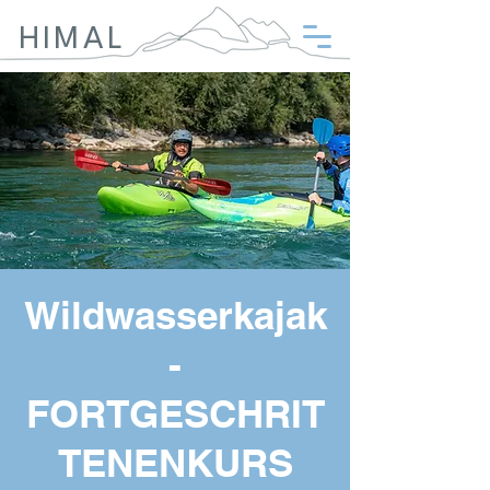
HIMAL
Wildwasserkajak
-
FORTGESCHRIT
TENENKURS