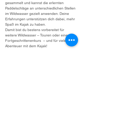
gesammelt und kannst die erlernten 
Paddelschläge an unterschiedlichen Stellen 
im Wildwasser gezielt anwenden. Deine 
Erfahrungen unterstützen dich dabei, mehr 
Spaß im Kajak zu haben.
Damit bist du bestens vorbereitet für 
weitere Wildwasser – Touren oder einen 
Fortgeschrittenenkurs  – und für viele neue 
Abenteuer mit dem Kajak!
✅ Voraussetzungen:
Du hast bereits erste Erfahrungen im 
Wildwasserkajak oder einen Grundkurs 
gemacht
Du kannst eine leichte Strömung 
queren und einfache Kehrwasser 
fahren
Du hast Lust auf eine gute Zeit in der 
Natur mit einer kleinen Gruppe