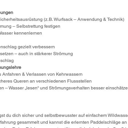
bungen
Sicherheitsausrüstung (z. B. Wurfsack – Anwendung & Technik)
ung – Selbstrettung festigen
Wasser kennenlernen 
nschlag gezielt verbessern
nsetzen – auch in stärkerer Strömung
hschlag
mungslehre
tes Anfahren & Verlassen von Kehrwassern
cheres Queren an verschiedenen Flussstellen
en – Wasser „lesen“ und Strömungsverhalten besser einschätz
 du dich sicher und selbstbewusster auf einfachem Wildwasser
rfahrung gesammelt und kannst die erlernten Paddelschläge an 