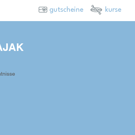
gutscheine
kurse
AJAK
tnisse