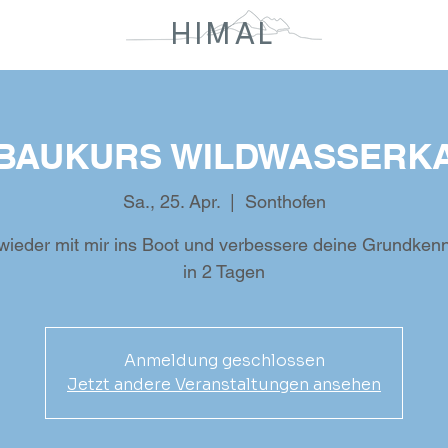
HIMAL
BAUKURS WILDWASSERK
Sa., 25. Apr.
  |  
Sonthofen
 wieder mit mir ins Boot und verbessere deine Grundkenn
in 2 Tagen
Anmeldung geschlossen
Jetzt andere Veranstaltungen ansehen