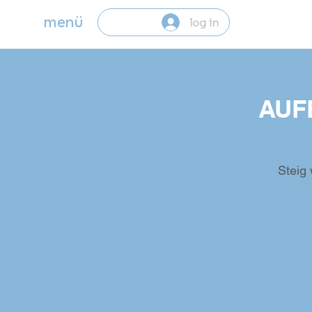
menü
log in
AUF
Steig