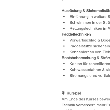
Ausrüstung & Sicherheitsü
Einführung in weitere 
Schwimmen in der Ström
Rettungstechniken im 
Paddeltechniken
Vorwärtsschlag & Boge
Paddelstütze sicher ei
Kennenlernen von Zie
Bootsbeherrschung & Strö
Kanten für kontrollier
Kehrwasserfahren & si
Strömungslehre vertief
🎯 Kursziel
Am Ende des Kurses bewegst
Technik verbessert, mehr E