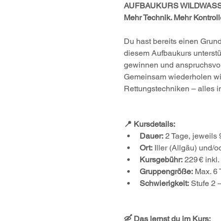
AUFBAUKURS WILDWAS
Mehr Technik. Mehr Kontrol
Du hast bereits einen Grun
diesem Aufbaukurs unterstüt
gewinnen und anspruchsvoll
Gemeinsam wiederholen wir 
Rettungstechniken – alles 
📍 Kursdetails:
Dauer:
 2 Tage, jeweils
Ort:
 Iller (Allgäu) und/o
Kursgebühr:
 229 € inkl
Gruppengröße:
 Max. 6
Schwierigkeit:
 Stufe 2 
🛶 Das lernst du im Kurs: