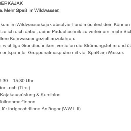
SERKAJAK
le. Mehr Spaß im Wildwasser.
dkurs im Wildwasserkajak absolviert und möchtest dein Können
ze ich dich dabei, deine Paddeltechnik zu verfeinern, mehr Sich
ere Kehrwasser gezielt anzufahren.
wichtige Grundtechniken, vertiefen die Strömungslehre und ü
in entspannter Gruppenatmosphäre mit viel Spaß am Wasser.
 9:30 – 15:30 Uhr
der Lech (Tirol)
. Kajakausrüstung & Kursfotos
 Teilnehmer*innen
– für fortgeschrittene Anfänger (WW I–II)