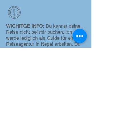
WICHITGE INFO:
Du kannst deine
Reise nicht bei mir buchen. Ich
werde lediglich als Guide für eine
Reiseagentur in Nepal arbeiten. Du
kannst deine gesamte Reise vor Ort
buchen. Gerne kann ich dir eine
passende Reiseagentur für deine
Reise in Nepal empfehlen.
"Du möchtest mehr
Informationen zur Nepal-Reise?
Kontaktiere mich, um
Empfehlungen zu erhalten:"
kontaktformular