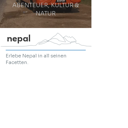
ABENTEUER, KULTUR &
NATUR
nepal
Erlebe Nepal in all seinen
Facetten.
Beeindruckende Tempel,
majestätische Berge bis hin zu wilden
Flüssen und bewegenden
Begegnungen mit den Menschen vor
Ort:
Auf dieser Reise lernst du ein Land
kennen, das voller Kontraste und
Magie steckt.